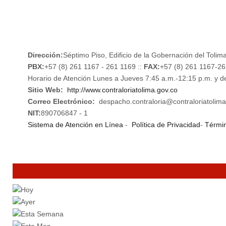
Dirección:
Séptimo Piso, Edificio de la Gobernación del Tolima
PBX:
+57 (8) 261 1167 - 261 1169 ::
FAX:
+57 (8) 261 1167-2
Horario de Atención Lunes a Jueves 7:45 a.m.-12:15 p.m. y d
Sitio Web:
http://www.contraloriatolima.gov.co
Correo Electrónico:
despacho.contraloria@contraloriatolima
NIT:
890706847 - 1
Sistema de Atención en Línea
-
Política de Privacidad
-
Términ