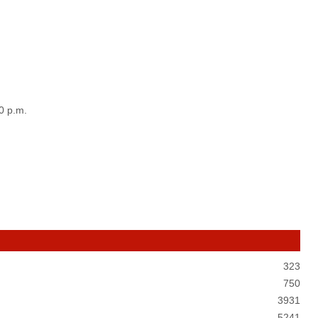
0 p.m.
323
750
3931
5241