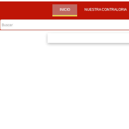
INICIO
NUESTRA CONTRALORIA
CONTRALORES ESTUDIANTILES
CALENDARIO
INFORMACION NIÑOS
P.Q.R.S.D